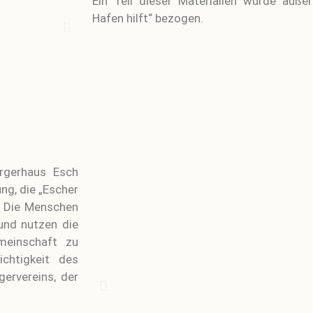
Ein Teil dieser Materialien wurde außer
Hafen hilft“ bezogen.
rgerhaus Esch
ng, die „Escher
e: Die Menschen
 und nutzen die
meinschaft zu
chtigkeit des
gervereins, der