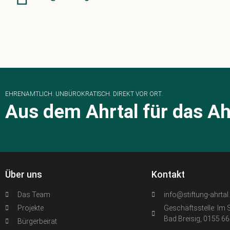
EHRENAMTLICH. UNBÜROKRATISCH. DIREKT VOR ORT.
Aus dem Ahrtal für das Ah
Über uns
Kontakt
Das Team
info@stiftung-ahrtal
Projekte
Geschäftsstelle: Im 
Bad Breisig, 0155 6
Bürgerbeirat