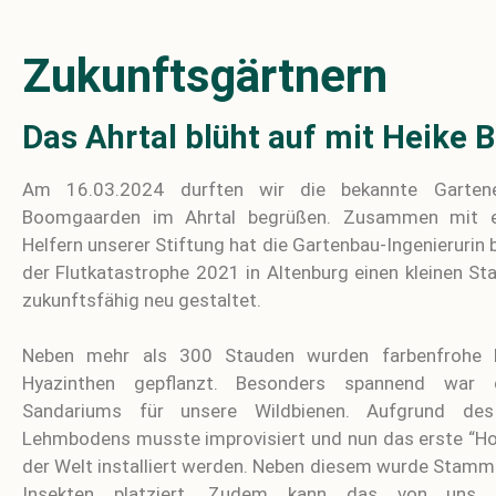
Zukunftsgärtnern
Das Ahrtal blüht auf mit Heike
Am 16.03.2024 durften wir die bekannte Gartene
Boomgaarden im Ahrtal begrüßen. Zusammen mit e
Helfern unserer Stiftung hat die Gartenbau-Ingenierurin 
der Flutkatastrophe 2021 in Altenburg einen kleinen S
zukunftsfähig neu gestaltet
.
Neben mehr als 300 Stauden wurden farbenfrohe 
Hyazinthen gepflanzt. Besonders spannend war
Sandariums für unsere Wildbienen. Aufgrund de
Lehmbodens musste improvisiert und nun das erste “H
der Welt installiert werden. Neben diesem wurde Stamm
Insekten platziert. Zudem kann das von uns be