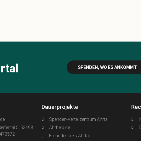
rtal
SPENDEN, WO ES ANKOMMT
Dauerprojekte
Rec
.de
Spenden-Verteilzentrum Ahrtal
Seifental 5, 53498
Ahrhelp.de
6473572
Freundeskreis Ahrtal