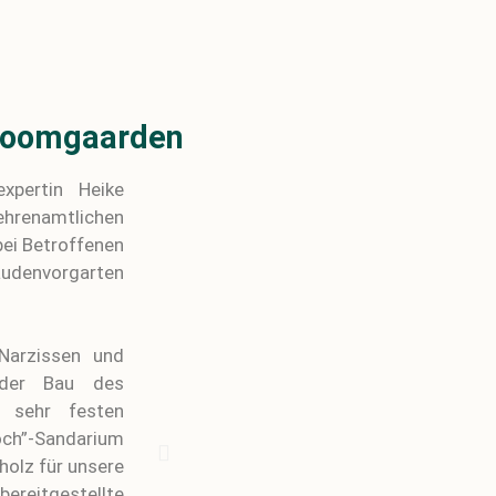
 Boomgaarden
xpertin Heike
hrenamtlichen
bei Betroffenen
taudenvorgarten
Narzissen und
 der Bau des
s sehr festen
och”-Sandarium
holz für unsere
reitgestellte