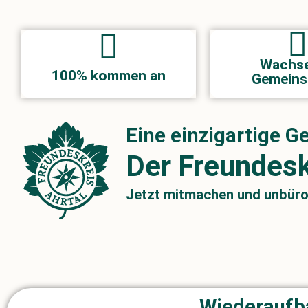
unbürokratischer Hilfe.
neue Mitgl
Dank Ehrenamt und
freuen wir uns
Wachs
100% dem Ahrtal zugute.
Verbindung halt
100% kommen an
Gemeins
Jeder Beitrag kommt zu
Unser Ziel: Lang
Eine einzigartige 
Der Freundesk
Jetzt mitmachen und unbürok
Wiederaufb