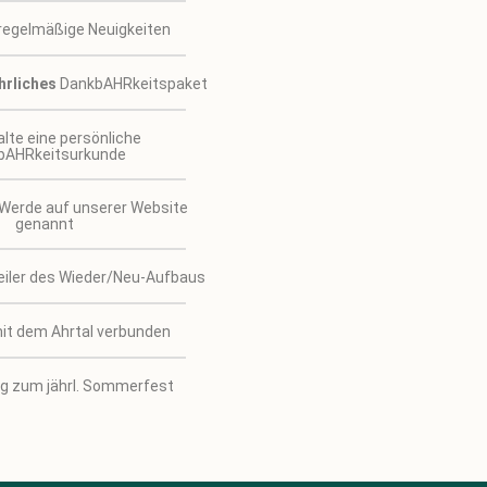
 regelmäßige Neuigkeiten
hrliches
DankbAHRkeitspaket
alte eine persönliche
bAHRkeitsurkunde
 Werde auf unserer Website
genannt
eiler des Wieder/Neu-Aufbaus
mit dem Ahrtal verbunden
ng zum jährl. Sommerfest