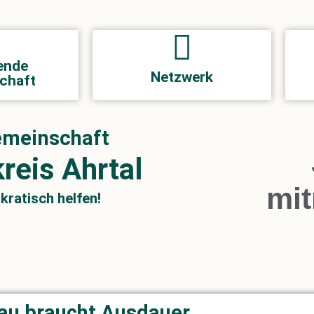
ieder.
ein spannendes Netzwerk.
 immer über
ende
aufbauen: Der Freundeskreis ist
en. Deshalb
Netzwerk
chaft
Ob Verbindung halten oder neue
fristig die
Gemeinschaft
reis Ahrtal
mi
ratisch helfen!
au braucht Ausdauer.