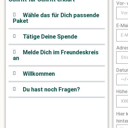
Vor-
Wähle das für Dich passende
Paket
E-Ma
Tätige Deine Spende
Adre
Melde Dich im Freundeskreis
an
Datu
Willkommen
Du hast noch Fragen?
Höhe
Hier 
hinte