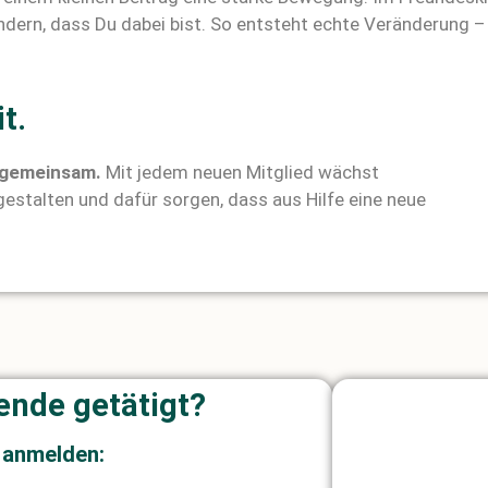
ndern, dass Du dabei bist. So entsteht echte Veränderung 
t.
 gemeinsam.
Mit jedem neuen Mitglied wächst
gestalten und dafür sorgen, dass aus Hilfe eine neue
Unterstütz
Einrichtu
Direkte
Wi
ink
Wi
Lo
ende getätigt?
 anmelden: