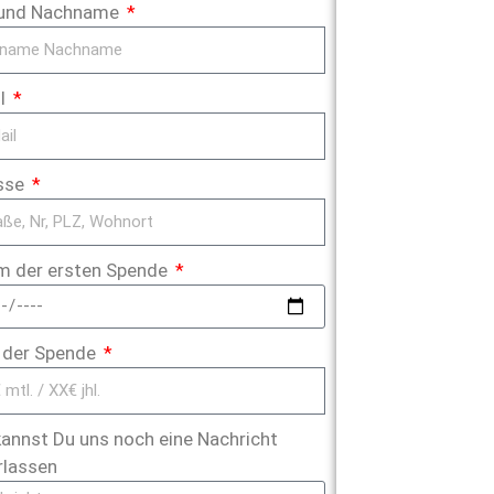
 und Nachname
il
sse
m der ersten Spende
 der Spende
kannst Du uns noch eine Nachricht
rlassen