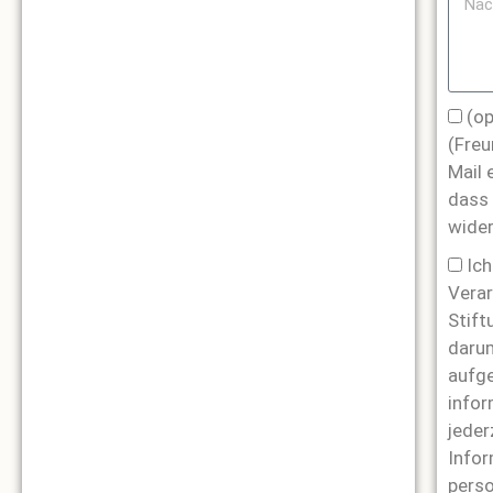
(op
(Freu
Mail 
dass 
wider
Ich
Verar
Stift
darum
aufge
infor
jeder
Infor
pers