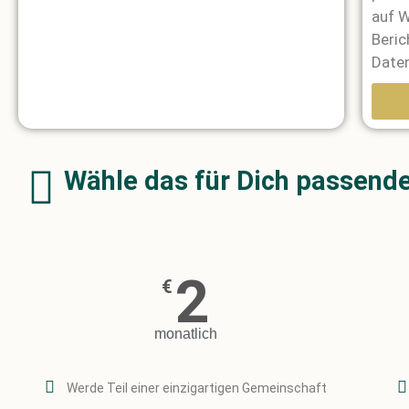
auf W
Beric
Daten
A
l
Wähle das für Dich passend
t
e
r
n
a
2
€
t
i
monatlich
v
e
:
Werde Teil einer einzigartigen Gemeinschaft