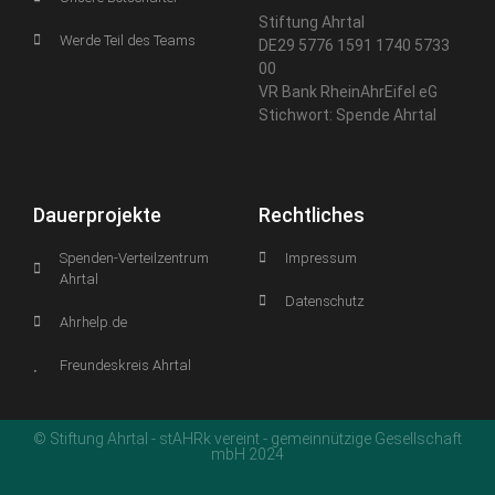
Stiftung Ahrtal
Werde Teil des Teams
DE29 5776 1591 1740 5733
00
VR Bank RheinAhrEifel eG
Stichwort: Spende Ahrtal
Dauerprojekte
Rechtliches
Spenden-Verteilzentrum
Impressum
Ahrtal
Datenschutz
Ahrhelp.de
Freundeskreis Ahrtal
© Stiftung Ahrtal - stAHRk vereint - gemeinnützige Gesellschaft
mbH 2024