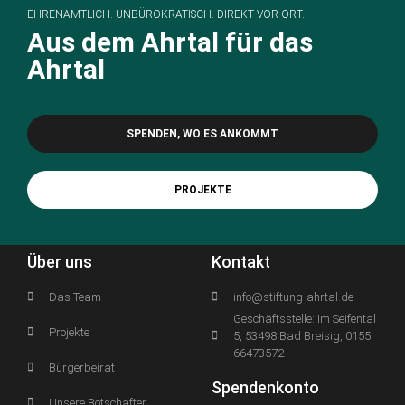
EHRENAMTLICH. UNBÜROKRATISCH. DIREKT VOR ORT.
Aus dem Ahrtal für das
Ahrtal
SPENDEN, WO ES ANKOMMT
PROJEKTE
Über uns
Kontakt
Das Team
info@stiftung-ahrtal.de
Geschäftsstelle: Im Seifental
Projekte
5, 53498 Bad Breisig, 0155
66473572
Bürgerbeirat
Spendenkonto
Unsere Botschafter