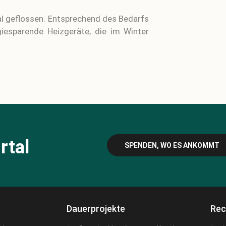
rtal geflossen. Entsprechend des Bedarfs
giesparende Heizgeräte, die im Winter
rtal
SPENDEN, WO ES ANKOMMT
Dauerprojekte
Rec