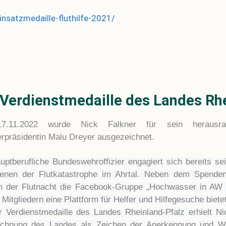
einsatzmedaille-fluthilfe-2021/
 Verdienstmedaille des Landes Rh
.11.2022 wurde Nick Falkner für sein herausr
erpräsidentin Malu Dreyer ausgezeichnet.
uptberufliche Bundeswehroffizier engagiert sich bereits sei
fenen der Flutkatastrophe im Ahrtal. Neben dem Spenden
n der Flutnacht die Facebook-Gruppe „Hochwasser in AW – F
Mitgliedern eine Plattform für Helfer und Hilfegesuche bietet
r Verdienstmedaille des Landes Rheinland-Pfalz erhielt Ni
ichnung des Landes als Zeichen der Anerkennung und Wü