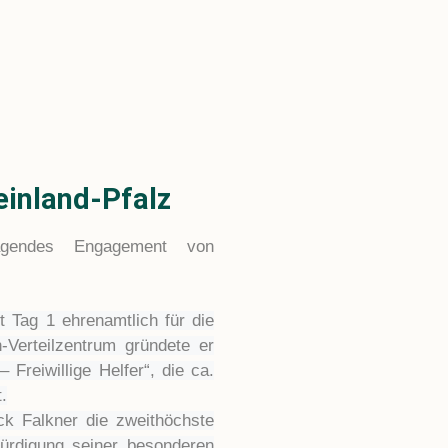
einland-Pfalz
agendes Engagement von
t Tag 1 ehrenamtlich für die
-Verteilzentrum gründete er
reiwillige Helfer“, die ca.
.
ck Falkner die zweithöchste
rdigung seiner besonderen