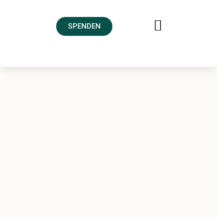
SPENDEN
FREUNDESKREIS AHRTAL