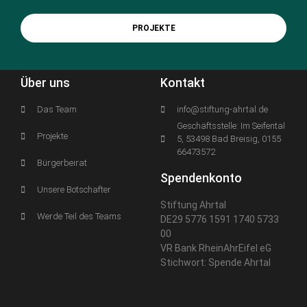
PROJEKTE
Über uns
Kontakt
Das Team
info@stiftung-ahrtal.de
Geschäftsstelle: Im Seifental
Projekte
5, 53498 Bad Breisig, 0155
66473572
Bürgerbeirat
Spendenkonto
Unsere Botschafter
Stiftung Ahrtal
Werde Teil des Teams
DE29 5776 1591 1740 5733
00
VR Bank RheinAhrEifel eG
Stichwort: Spende Ahrtal