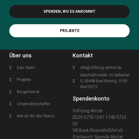
SPENDEN, WO ES ANKOMMT
PROJEKTE
Über uns
Kontakt
Das Team
info@stiftung-ahrtal.de
Geschäftsstelle: Im Seifental
Projekte
5, 53498 Bad Breisig, 0155
66473572
Bürgerbeirat
Spendenkonto
Unsere Botschafter
Stiftung Ahrtal
Werde Teil des Teams
DE29 5776 1591 1740 5733
00
VR Bank RheinAhrEifel eG
Stichwort: Spende Ahrtal