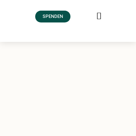
SPENDEN
FREUNDESKREIS AHRTAL