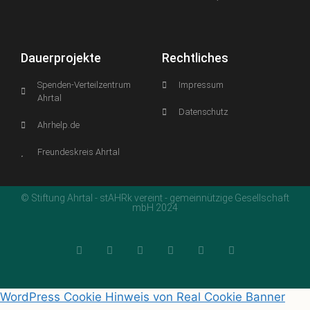
Dauerprojekte
Rechtliches
Spenden-Verteilzentrum
Impressum
Ahrtal
Datenschutz
Ahrhelp.de
Freundeskreis Ahrtal
© Stiftung Ahrtal - stAHRk vereint - gemeinnützige Gesellschaft
mbH 2024
WordPress Cookie Hinweis von Real Cookie Banner