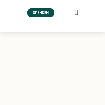
SPENDEN
FREUNDESKREIS AHRTAL