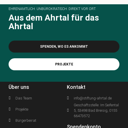
EHRENAMTLICH. UNBÜROKRATISCH. DIREKT VOR ORT.
Aus dem Ahrtal für das
Ahrtal
SPENDEN, WO ES ANKOMMT
PROJEKTE
Über uns
Kontakt
Das Team
info@stiftung-ahrtal.de
Geschäftsstelle: Im Seifental
Projekte
5, 53498 Bad Breisig, 0155
66473572
Bürgerbeirat
Spendenkonto