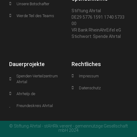
Unsere Botschafter
Stiftung Ahrtal
Werde Teil des Teams
DE29 5776 1591 1740 5733
00
VR Bank RheinAhrEifel eG
Stichwort: Spende Ahrtal
Dauerprojekte
Rechtliches
Spenden-Verteilzentrum
Impressum
Ahrtal
Datenschutz
Ahrhelp.de
Freundeskreis Ahrtal
© Stiftung Ahrtal - stAHRk vereint - gemeinnützige Gesellschaft
mbH 2024