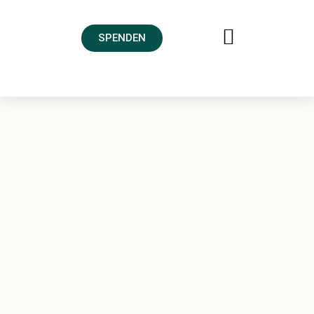
SPENDEN
FREUNDESKREIS AHRTAL