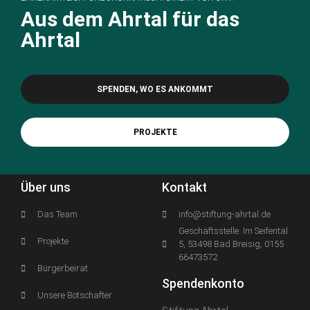
Aus dem Ahrtal für das
Ahrtal
SPENDEN, WO ES ANKOMMT
PROJEKTE
Über uns
Kontakt
Das Team
info@stiftung-ahrtal.de
Geschäftsstelle: Im Seifental
Projekte
5, 53498 Bad Breisig, 0155
66473572
Bürgerbeirat
Spendenkonto
Unsere Botschafter