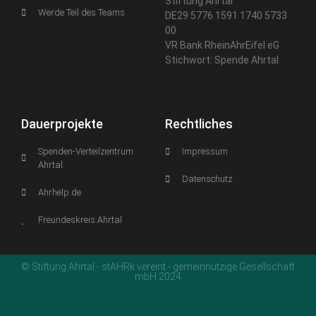
Stiftung Ahrtal
Werde Teil des Teams
DE29 5776 1591 1740 5733
00
VR Bank RheinAhrEifel eG
Stichwort: Spende Ahrtal
Dauerprojekte
Rechtliches
Spenden-Verteilzentrum
Impressum
Ahrtal
Datenschutz
Ahrhelp.de
Freundeskreis Ahrtal
© Stiftung Ahrtal - stAHRk vereint - gemeinnützige Gesellschaft
mbH 2024