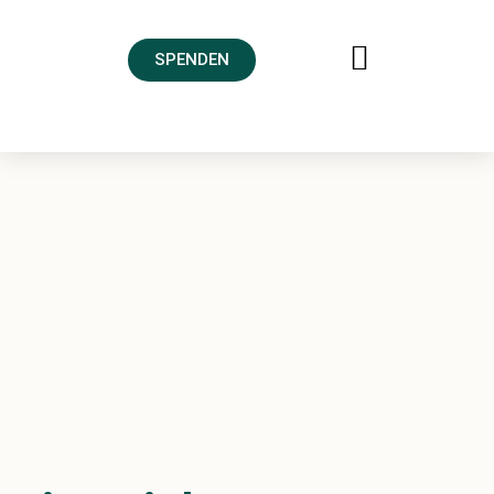
SPENDEN
FREUNDESKREIS AHRTAL