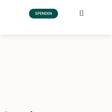
SPENDEN
FREUNDESKREIS AHRTAL