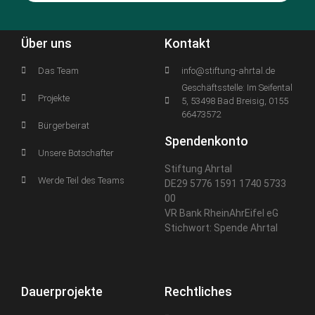
Über uns
Kontakt
Das Team
info@stiftung-ahrtal.de
Geschäftsstelle: Im Seifental
Projekte
5, 53498 Bad Breisig, 0155
66473572
Bürgerbeirat
Spendenkonto
Unsere Botschafter
Stiftung Ahrtal
Werde Teil des Teams
DE29 5776 1591 1740 5733
00
VR Bank RheinAhrEifel eG
Stichwort: Spende Ahrtal
Dauerprojekte
Rechtliches