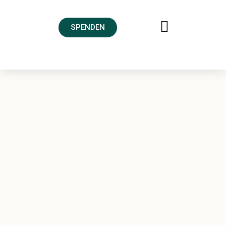
SPENDEN
FREUNDESKREIS AHRTAL