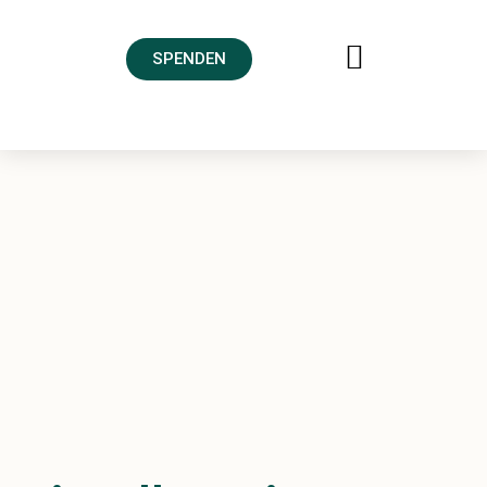
SPENDEN
FREUNDESKREIS AHRTAL