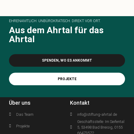
EHRENAMTLICH. UNBÜROKRATISCH. DIREKT VOR ORT.
Aus dem Ahrtal für das
Ahrtal
SPENDEN, WO ES ANKOMMT
PROJEKTE
Über uns
Kontakt
Das Team
info@stiftung-ahrtal.de
Geschäftsstelle: Im Seifental
Projekte
5, 53498 Bad Breisig, 0155
66473572