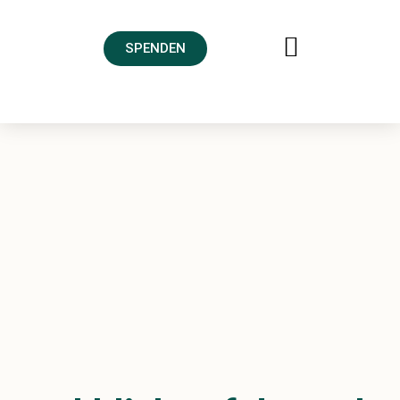
SPENDEN
FREUNDESKREIS AHRTAL