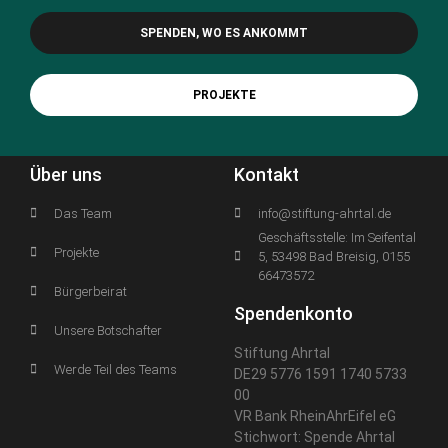
SPENDEN, WO ES ANKOMMT
PROJEKTE
Über uns
Kontakt
Das Team
info@stiftung-ahrtal.de
Geschäftsstelle: Im Seifental
Projekte
5, 53498 Bad Breisig, 0155
66473572
Bürgerbeirat
Spendenkonto
Unsere Botschafter
Stiftung Ahrtal
Werde Teil des Teams
DE29 5776 1591 1740 5733
00
VR Bank RheinAhrEifel eG
Stichwort: Spende Ahrtal