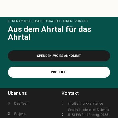
EHRENAMTLICH. UNBÜROKRATISCH. DIREKT VOR ORT.
Aus dem Ahrtal für das
Ahrtal
SPENDEN, WO ES ANKOMMT
PROJEKTE
Über uns
Kontakt
Das Team
info@stiftung-ahrtal.de
Geschäftsstelle: Im Seifental
Projekte
5, 53498 Bad Breisig, 0155