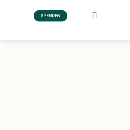
SPENDEN
FREUNDESKREIS AHRTAL