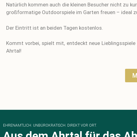
Natürlich kommen auch die kleinen Besucher nicht zu kur
großformatige Outdoorspiele im Garten freuen – ideal
Der Eintritt ist an beiden Tagen kostenlos.
Kommt vorbei, spielt mit, entdeckt neue Lieblingsspiel
Ahrtal!
M
EHRENAMTLICH. UNBÜROKRATISCH. DIREKT VOR ORT.
Aus dem Ahrtal für das Ah