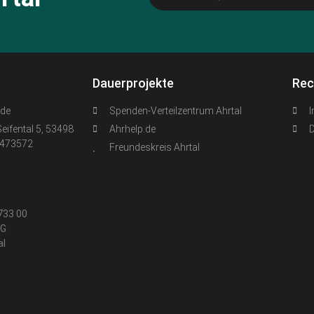
Dauerprojekte
Rec
.de
Spenden-Verteilzentrum Ahrtal
Seifental 5, 53498
Ahrhelp.de
6473572
Freundeskreis Ahrtal
733 00
eG
al