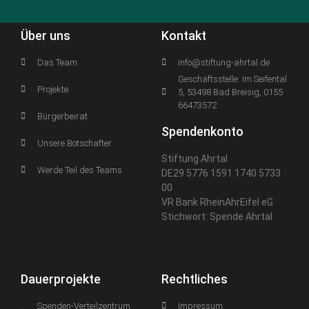
Über uns
Kontakt
Das Team
info@stiftung-ahrtal.de
Geschäftsstelle: Im Seifental
Projekte
5, 53498 Bad Breisig, 0155
66473572
Bürgerbeirat
Spendenkonto
Unsere Botschafter
Stiftung Ahrtal
Werde Teil des Teams
DE29 5776 1591 1740 5733
00
VR Bank RheinAhrEifel eG
Stichwort: Spende Ahrtal
Dauerprojekte
Rechtliches
Spenden-Verteilzentrum
Impressum