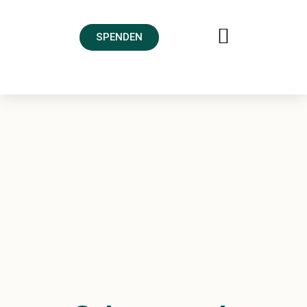
SPENDEN
FREUNDESKREIS AHRTAL