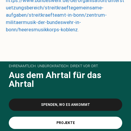
https://www.bundeswehr.de/de/organisation/unterst
uetzungsbereich/streitkraeftegemeinsame-
aufgaben/streitkraefteamt-in-bonn/zentrum-
militaermusik-der-bundeswehr-in-
bonn/heeresmusikkorps-koblenz
.
EHRENAMTLICH. UNBÜROKRATISCH. DIREKT VOR ORT.
Aus dem Ahrtal für das
Ahrtal
SPENDEN, WO ES ANKOMMT
PROJEKTE