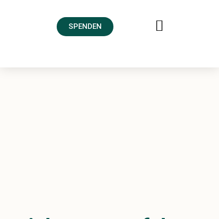
SPENDEN
FREUNDESKREIS AHRTAL