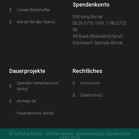
Spendenkonto
Unsere Botschafter
Stiftung Ahrtal
Werde Teil des Teams
DE29 5776 1591 1740 5733
00
VR Bank RheinAhrEifel eG
Stichwort: Spende Ahrtal
Dauerprojekte
Rechtliches
Spenden-Verteilzentrum
Impressum
Ahrtal
Datenschutz
Ahrhelp.de
Freundeskreis Ahrtal
© Stiftung Ahrtal - stAHRk vereint - gemeinnützige Gesellschaft
mbH 2024