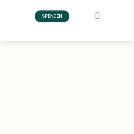
SPENDEN
FREUNDESKREIS AHRTAL