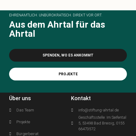
EHRENAMTLICH. UNBÜROKRATISCH. DIREKT VOR ORT.
Aus dem Ahrtal für das
Ahrtal
SPENDEN, WO ES ANKOMMT
PROJEKTE
Über uns
Kontakt
Das Team
info@stiftung-ahrtal.de
Geschäftsstelle: Im Seifental
Projekte
5, 53498 Bad Breisig, 0155
66473572
Bürgerbeirat