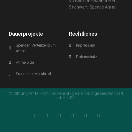
VR Bank RheinAhrEifel eG
Stichwort: Spende Ahrtal
Dauerprojekte
Rechtliches
Spenden-Verteilzentrum
Impressum
Ahrtal
Datenschutz
Ahrhelp.de
Freundeskreis Ahrtal
© Stiftung Ahrtal - stAHRk vereint - gemeinnützige Gesellschaft
mbH 2024