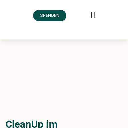
SPENDEN
FREUNDESKREIS AHRTAL
CleanUp im