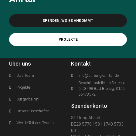
SPENDEN, WO ES ANKOMMT
PROJEKTE
Über uns
Kontakt
Das Team
info@stiftung-ahrtal.de
Geschäftsstelle: Im Seifental
Projekte
5, 53498 Bad Breisig, 0155
66473572
Bürgerbeirat
Spendenkonto
Unsere Botschafter
Stiftung Ahrtal
Werde Teil des Teams
DE29 5776 1591 1740 5733
00