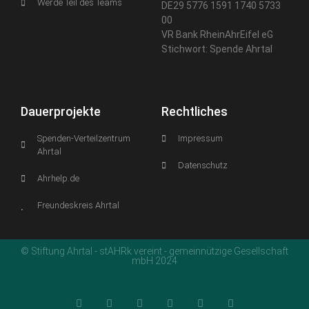
Werde Teil des Teams
DE29 5776 1591 1740 5733
00
VR Bank RheinAhrEifel eG
Stichwort: Spende Ahrtal
Dauerprojekte
Rechtliches
Spenden-Verteilzentrum
Impressum
Ahrtal
Datenschutz
Ahrhelp.de
Freundeskreis Ahrtal
© Stiftung Ahrtal - stAHRk vereint - gemeinnützige Gesellschaft
mbH 2024