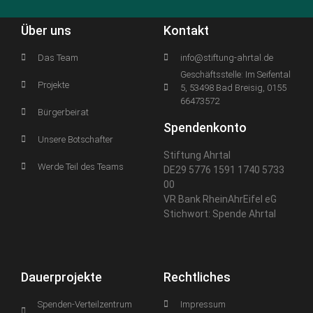
Über uns
Kontakt
Das Team
info@stiftung-ahrtal.de
Geschäftsstelle: Im Seifental
Projekte
5, 53498 Bad Breisig, 0155
66473572
Bürgerbeirat
Spendenkonto
Unsere Botschafter
Stiftung Ahrtal
Werde Teil des Teams
DE29 5776 1591 1740 5733
00
VR Bank RheinAhrEifel eG
Stichwort: Spende Ahrtal
Dauerprojekte
Rechtliches
Spenden-Verteilzentrum
Impressum