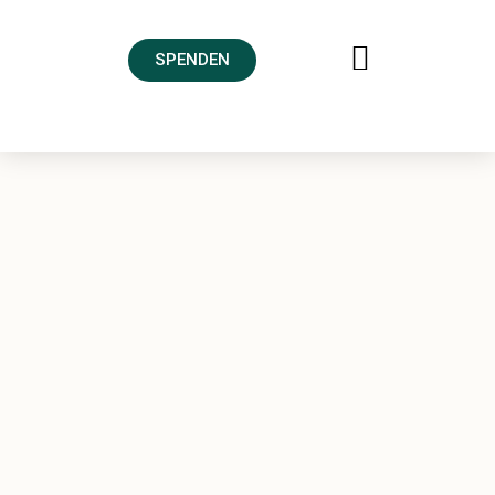
SPENDEN
FREUNDESKREIS AHRTAL