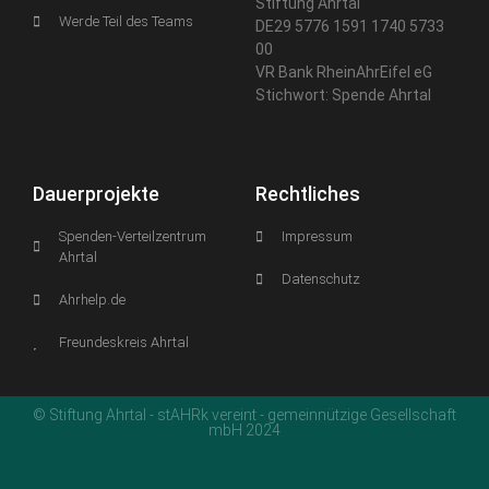
Stiftung Ahrtal
Werde Teil des Teams
DE29 5776 1591 1740 5733
00
VR Bank RheinAhrEifel eG
Stichwort: Spende Ahrtal
Dauerprojekte
Rechtliches
Spenden-Verteilzentrum
Impressum
Ahrtal
Datenschutz
Ahrhelp.de
Freundeskreis Ahrtal
© Stiftung Ahrtal - stAHRk vereint - gemeinnützige Gesellschaft
mbH 2024