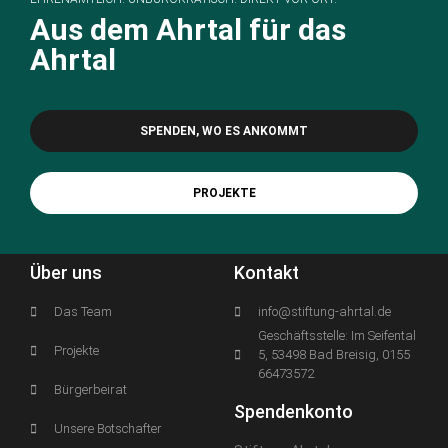
Aus dem Ahrtal für das
Ahrtal
SPENDEN, WO ES ANKOMMT
PROJEKTE
Über uns
Kontakt
Das Team
info@stiftung-ahrtal.de
Geschäftsstelle: Im Seifental
Projekte
5, 53498 Bad Breisig, 0155
66473572
Bürgerbeirat
Spendenkonto
Unsere Botschafter