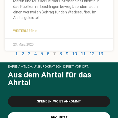
Martin und Musiker Helmar Hoffmann hat nicht nur
das Publikum in Leichlingen bewegt, sondern auch
einen wertvollen Beitrag für den Wiederaufbau im
Ahrtal geleistet.
WEITERLESEN »
23. März 2025
1
2
3
4
5
6
7
8
9
10
11
12
13
EHRENAMTLICH. UNBÜROKRATISCH. DIREKT VOR ORT.
Aus dem Ahrtal für das
Ahrtal
SPENDEN, WO ES ANKOMMT
PROJEKTE