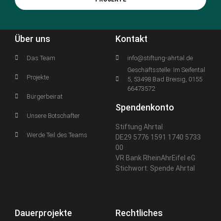
Über uns
Kontakt
Das Team
info@stiftung-ahrtal.de
Geschäftsstelle: Im Seifental
Projekte
5, 53498 Bad Breisig, 0155
66473572
Bürgerbeirat
Spendenkonto
Unsere Botschafter
Stiftung Ahrtal
Werde Teil des Teams
DE29 5776 1591 1740 5733
00
VR Bank RheinAhrEifel eG
Stichwort: Spende Ahrtal
Dauerprojekte
Rechtliches