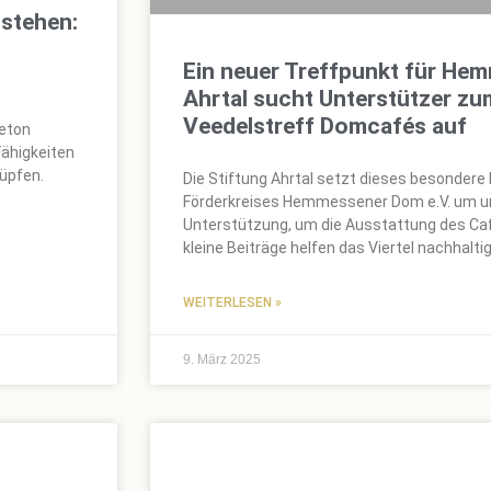
tstehen:
Ein neuer Treffpunkt für Hem
Ahrtal sucht Unterstützer zu
Veedelstreff Domcafés auf
Beton
Fähigkeiten
nüpfen.
Die Stiftung Ahrtal setzt dieses besonder
Förderkreises Hemmessener Dom e.V. um und
Unterstützung, um die Ausstattung des Café
kleine Beiträge helfen das Viertel nachhalti
WEITERLESEN »
9. März 2025