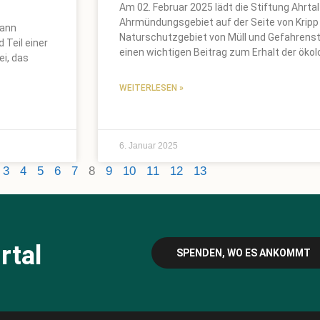
Am 02. Februar 2025 lädt die Stiftung Ahrta
Ahrmündungsgebiet auf der Seite von Kripp ei
kann
Naturschutzgebiet von Müll und Gefahrenst
 Teil einer
einen wichtigen Beitrag zum Erhalt der ökolo
i, das
WEITERLESEN »
6. Januar 2025
3
4
5
6
7
8
9
10
11
12
13
rtal
SPENDEN, WO ES ANKOMMT