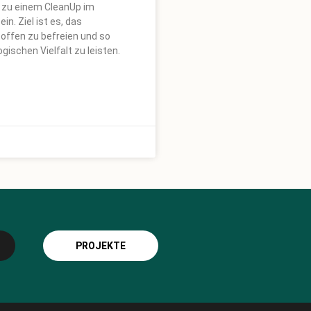
l zu einem CleanUp im
n. Ziel ist es, das
offen zu befreien und so
gischen Vielfalt zu leisten.
PROJEKTE