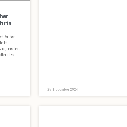
cher
hrtal
st, Autor
tatt
r zugunsten
ller des
25. November 2024