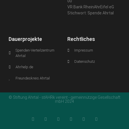
00
VR Bank RheinAhrEifel eG
Stichwort: Spende Ahrtal
Dauerprojekte
Rechtliches
Spenden-Verteilzentrum
Impressum
Ahrtal
Datenschutz
Ahrhelp.de
Freundeskreis Ahrtal
© Stiftung Ahrtal - stAHRk vereint - gemeinnützige Gesellschaft
mbH 2024