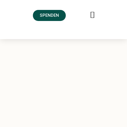
SPENDEN
FREUNDESKREIS AHRTAL