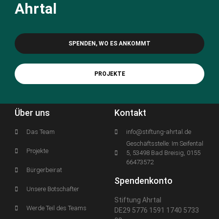
Ahrtal
SPENDEN, WO ES ANKOMMT
PROJEKTE
Über uns
Kontakt
Das Team
info@stiftung-ahrtal.de
Geschäftsstelle: Im Seifental
Projekte
5, 53498 Bad Breisig, 0155
66473572
Bürgerbeirat
Spendenkonto
Unsere Botschafter
Stiftung Ahrtal
Werde Teil des Teams
DE29 5776 1591 1740 5733