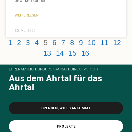
bewirken können.
WEITERLESEN »
30. Mai 2025
1
2
3
4
5
6
7
8
9
10
11
12
13
14
15
16
EHRENAMTLICH. UNBÜROKRATISCH. DIREKT VOR ORT.
Aus dem Ahrtal für das
Ahrtal
SPENDEN, WO ES ANKOMMT
PROJEKTE