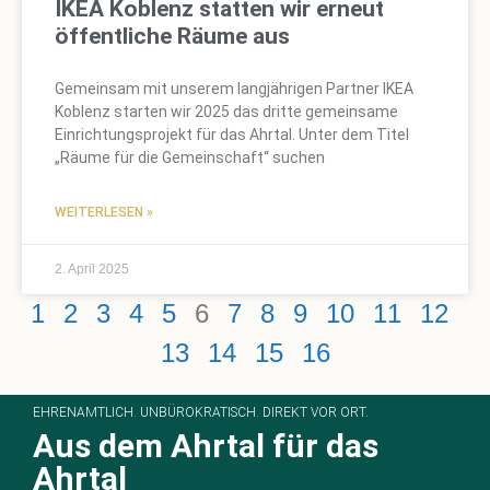
IKEA Koblenz statten wir erneut
öffentliche Räume aus
Gemeinsam mit unserem langjährigen Partner IKEA
Koblenz starten wir 2025 das dritte gemeinsame
Einrichtungsprojekt für das Ahrtal. Unter dem Titel
„Räume für die Gemeinschaft“ suchen
WEITERLESEN »
2. April 2025
1
2
3
4
5
6
7
8
9
10
11
12
13
14
15
16
EHRENAMTLICH. UNBÜROKRATISCH. DIREKT VOR ORT.
Aus dem Ahrtal für das
Ahrtal