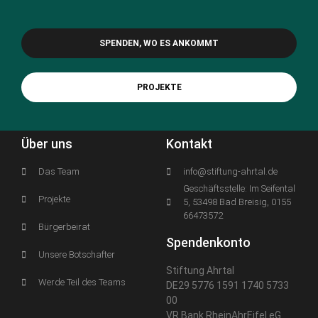
SPENDEN, WO ES ANKOMMT
PROJEKTE
Über uns
Kontakt
Das Team
info@stiftung-ahrtal.de
Geschäftsstelle: Im Seifental
Projekte
5, 53498 Bad Breisig, 0155
66473572
Bürgerbeirat
Spendenkonto
Unsere Botschafter
Stiftung Ahrtal
Werde Teil des Teams
DE29 5776 1591 1740 5733
00
VR Bank RheinAhrEifel eG