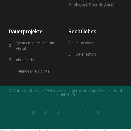
Stichwort: Spende Ahrtal
Dauerprojekte
Rechtliches
Spenden-Verteilzentrum
Impressum
Ahrtal
Datenschutz
Ahrhelp.de
Freundeskreis Ahrtal
© Stiftung Ahrtal - stAHRk vereint - gemeinnützige Gesellschaft
mbH 2024