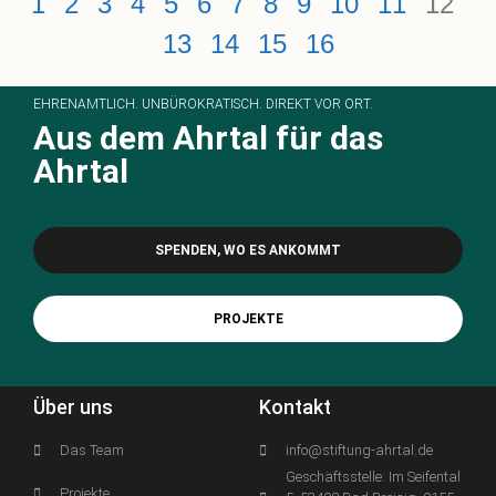
1
2
3
4
5
6
7
8
9
10
11
12
13
14
15
16
EHRENAMTLICH. UNBÜROKRATISCH. DIREKT VOR ORT.
Aus dem Ahrtal für das
Ahrtal
SPENDEN, WO ES ANKOMMT
PROJEKTE
Über uns
Kontakt
Das Team
info@stiftung-ahrtal.de
Geschäftsstelle: Im Seifental
Projekte