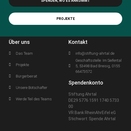
SPENDEN, WO ES ANKOMMT
PROJEKTE
Über uns
Kontakt
Das Team
info@stiftung-ahrtal.de
Geschäftsstelle: Im Seifental
Projekte
5, 53498 Bad Breisig, 0155
66473572
Bürgerbeirat
Spendenkonto
Unsere Botschafter
Stiftung Ahrtal
Werde Teil des Teams
DE29 5776 1591 1740 5733
00
VR Bank RheinAhrEifel eG
Stichwort: Spende Ahrtal