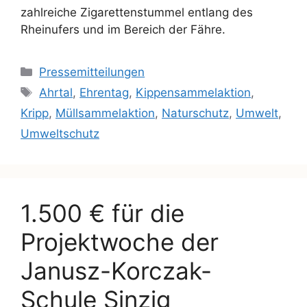
zahlreiche Zigarettenstummel entlang des
Rheinufers und im Bereich der Fähre.
Pressemitteilungen
Ahrtal
,
Ehrentag
,
Kippensammelaktion
,
Kripp
,
Müllsammelaktion
,
Naturschutz
,
Umwelt
,
Umweltschutz
1.500 € für die
Projektwoche der
Janusz-Korczak-
Schule Sinzig