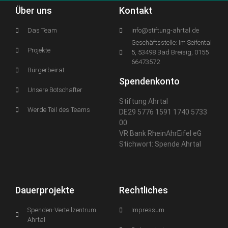
Über uns
Kontakt
Das Team
info@stiftung-ahrtal.de
Geschäftsstelle: Im Seifental
Projekte
5, 53498 Bad Breisig, 0155
66473572
Bürgerbeirat
Spendenkonto
Unsere Botschafter
Stiftung Ahrtal
Werde Teil des Teams
DE29 5776 1591 1740 5733
00
VR Bank RheinAhrEifel eG
Stichwort: Spende Ahrtal
Dauerprojekte
Rechtliches
Spenden-Verteilzentrum
Impressum
Ahrtal