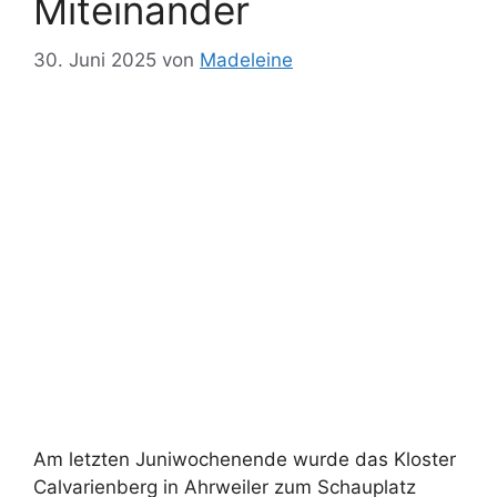
Miteinander
30. Juni 2025
von
Madeleine
Am letzten Juniwochenende wurde das Kloster
Calvarienberg in Ahrweiler zum Schauplatz