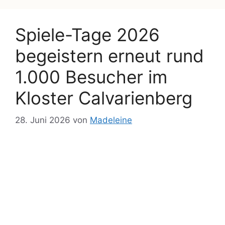
Spiele-Tage 2026
begeistern erneut rund
1.000 Besucher im
Kloster Calvarienberg
28. Juni 2026
von
Madeleine