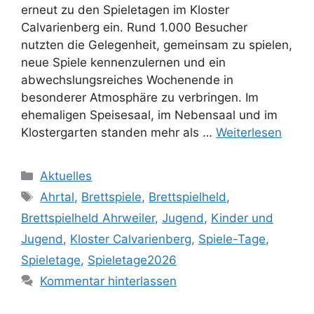
erneut zu den Spieletagen im Kloster
Calvarienberg ein. Rund 1.000 Besucher
nutzten die Gelegenheit, gemeinsam zu spielen,
neue Spiele kennenzulernen und ein
abwechslungsreiches Wochenende in
besonderer Atmosphäre zu verbringen. Im
ehemaligen Speisesaal, im Nebensaal und im
Klostergarten standen mehr als …
Weiterlesen
Aktuelles
Ahrtal
,
Brettspiele
,
Brettspielheld
,
Brettspielheld Ahrweiler
,
Jugend
,
Kinder und
Jugend
,
Kloster Calvarienberg
,
Spiele-Tage
,
Spieletage
,
Spieletage2026
Kommentar hinterlassen