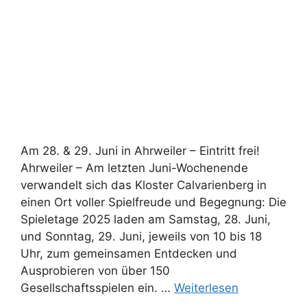
Am 28. & 29. Juni in Ahrweiler – Eintritt frei!
Ahrweiler – Am letzten Juni-Wochenende
verwandelt sich das Kloster Calvarienberg in
einen Ort voller Spielfreude und Begegnung: Die
Spieletage 2025 laden am Samstag, 28. Juni,
und Sonntag, 29. Juni, jeweils von 10 bis 18
Uhr, zum gemeinsamen Entdecken und
Ausprobieren von über 150
Gesellschaftsspielen ein. …
Weiterlesen