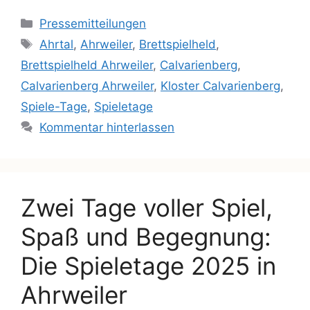
Pressemitteilungen
Ahrtal
,
Ahrweiler
,
Brettspielheld
,
Brettspielheld Ahrweiler
,
Calvarienberg
,
Calvarienberg Ahrweiler
,
Kloster Calvarienberg
,
Spiele-Tage
,
Spieletage
Kommentar hinterlassen
Zwei Tage voller Spiel,
Spaß und Begegnung:
Die Spieletage 2025 in
Ahrweiler