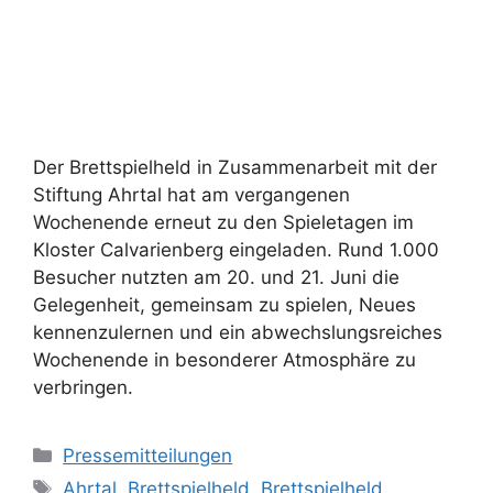
Der Brettspielheld in Zusammenarbeit mit der
Stiftung Ahrtal hat am vergangenen
Wochenende erneut zu den Spieletagen im
Kloster Calvarienberg eingeladen. Rund 1.000
Besucher nutzten am 20. und 21. Juni die
Gelegenheit, gemeinsam zu spielen, Neues
kennenzulernen und ein abwechslungsreiches
Wochenende in besonderer Atmosphäre zu
verbringen.
Pressemitteilungen
Ahrtal
,
Brettspielheld
,
Brettspielheld