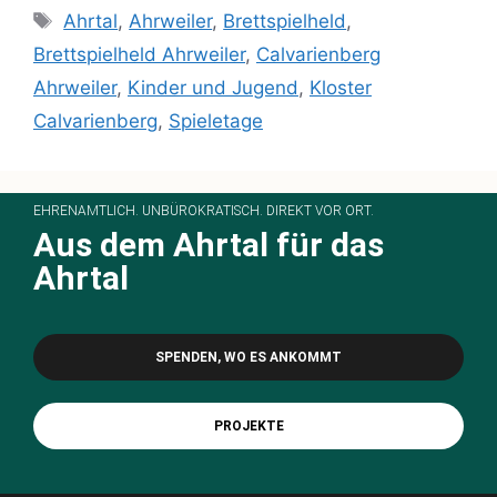
Ahrtal
,
Ahrweiler
,
Brettspielheld
,
Brettspielheld Ahrweiler
,
Calvarienberg
Ahrweiler
,
Kinder und Jugend
,
Kloster
Calvarienberg
,
Spieletage
EHRENAMTLICH. UNBÜROKRATISCH. DIREKT VOR ORT.
Aus dem Ahrtal für das
Ahrtal
SPENDEN, WO ES ANKOMMT
PROJEKTE