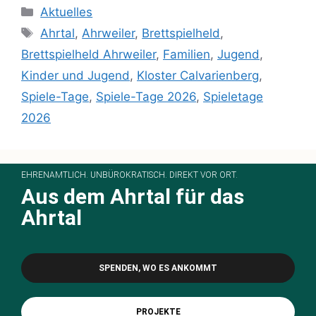
Aktuelles
Ahrtal
,
Ahrweiler
,
Brettspielheld
,
Brettspielheld Ahrweiler
,
Familien
,
Jugend
,
Kinder und Jugend
,
Kloster Calvarienberg
,
Spiele-Tage
,
Spiele-Tage 2026
,
Spieletage
2026
EHRENAMTLICH. UNBÜROKRATISCH. DIREKT VOR ORT.
Aus dem Ahrtal für das
Ahrtal
SPENDEN, WO ES ANKOMMT
PROJEKTE