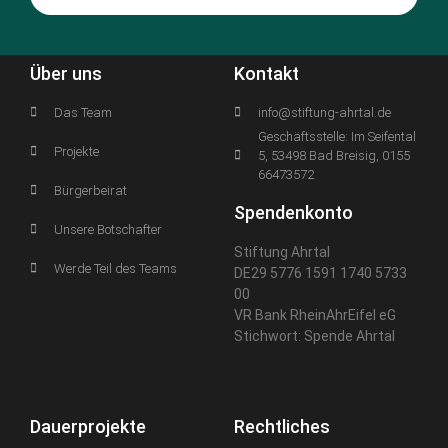
Über uns
Kontakt
Das Team
info@stiftung-ahrtal.de
Geschäftsstelle: Im Seifental
Projekte
5, 53498 Bad Breisig, 0155
66473572
Bürgerbeirat
Spendenkonto
Unsere Botschafter
Stiftung Ahrtal
Werde Teil des Teams
DE29 5776 1591 1740 5733
00
VR Bank RheinAhrEifel eG
Stichwort: Spende Ahrtal
Dauerprojekte
Rechtliches