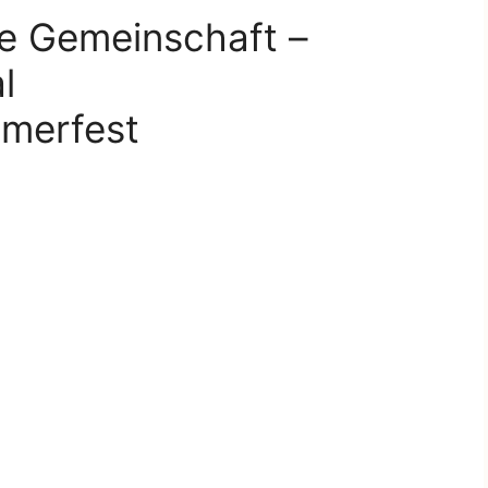
de Gemeinschaft –
l
ommerfest