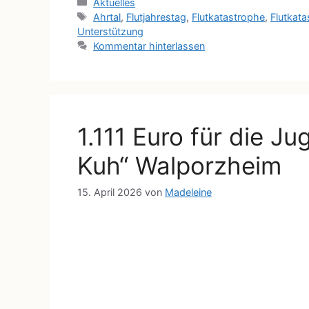
Aktuelles
Ahrtal
,
Flutjahrestag
,
Flutkatastrophe
,
Flutkat
Unterstützung
Kommentar hinterlassen
1.111 Euro für die J
Kuh“ Walporzheim
15. April 2026
von
Madeleine