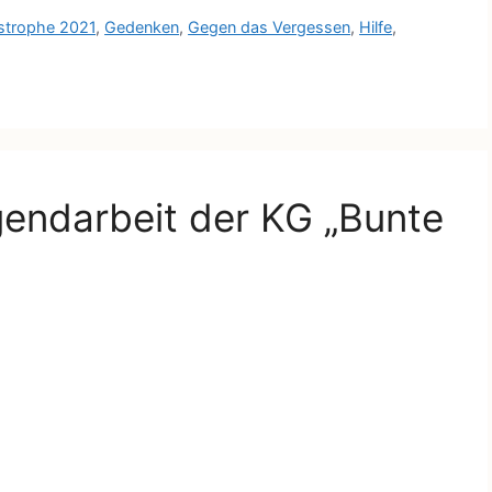
astrophe 2021
,
Gedenken
,
Gegen das Vergessen
,
Hilfe
,
ugendarbeit der KG „Bunte