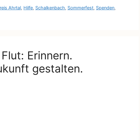
eis Ahrtal
,
Hilfe
,
Schalkenbach
,
Sommerfest
,
Spenden
,
Flut: Erinnern.
kunft gestalten.