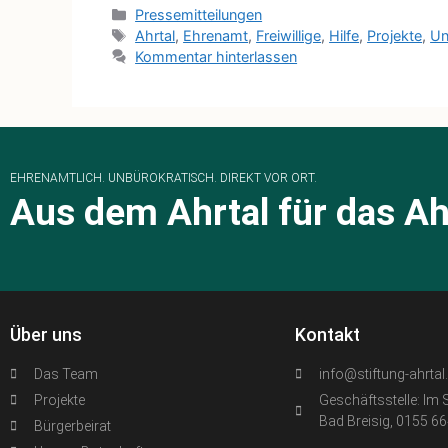
Pressemitteilungen
Ahrtal
,
Ehrenamt
,
Freiwillige
,
Hilfe
,
Projekte
,
Un
Kommentar hinterlassen
EHRENAMTLICH. UNBÜROKRATISCH. DIREKT VOR ORT.
Aus dem Ahrtal für das Ah
Über uns
Kontakt
Das Team
info@stiftung-ahrtal
Projekte
Geschäftsstelle: Im 
Bad Breisig, 0155 6
Bürgerbeirat