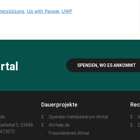
terstützung
,
Up with People
,
UWP
rtal
SPENDEN, WO ES ANKOMMT
Dauerprojekte
Rec
.de
Spenden-Verteilzentrum Ahrtal
Seifental 5, 53498
Ahrhelp.de
6473572
Freundeskreis Ahrtal