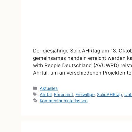
Der diesjährige SolidAHRtag am 18. Oktobe
gemeinsames handeln erreicht werden kan
with People Deutschland (AVUWPD) reiste
Ahrtal, um an verschiedenen Projekten t
Aktuelles
Ahrtal
,
Ehrenamt
,
Freiwillige
,
SolidAHRtag
,
Unt
Kommentar hinterlassen