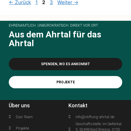
←
Zurück
1
2
3
Weiter
→
EHRENAMTLICH. UNBÜROKRATISCH. DIREKT VOR ORT.
Aus dem Ahrtal für das
Ahrtal
SPENDEN, WO ES ANKOMMT
PROJEKTE
Über uns
Kontakt
Das Team
info@stiftung-ahrtal.de
Geschäftsstelle: Im Seifental
Projekte
5, 53498 Bad Breisig, 0155