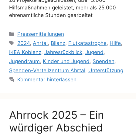
28 Projekte abgeschlossen, über 3.000
Hilfsmaßnahmen geleistet, mehr als 25.000
ehrenamtliche Stunden gearbeitet
Pressemitteilungen
2024
,
Ahrtal
,
Bilanz
,
Flutkatastrophe
,
Hilfe
,
IKEA Koblenz
,
Jahresrückblick
,
Jugend
,
Jugendraum
,
Kinder und Jugend
,
Spenden
,
Spenden-Verteilzentrum Ahrtal
,
Unterstützung
Kommentar hinterlassen
Ahrrock 2025 – Ein
würdiger Abschied