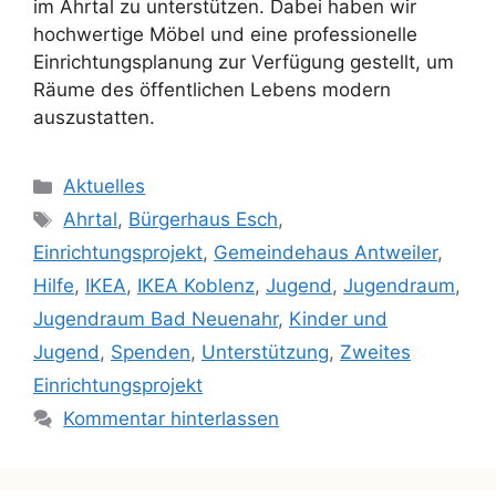
im Ahrtal zu unterstützen. Dabei haben wir
hochwertige Möbel und eine professionelle
Einrichtungsplanung zur Verfügung gestellt, um
Räume des öffentlichen Lebens modern
auszustatten.
Aktuelles
Ahrtal
,
Bürgerhaus Esch
,
Einrichtungsprojekt
,
Gemeindehaus Antweiler
,
Hilfe
,
IKEA
,
IKEA Koblenz
,
Jugend
,
Jugendraum
,
Jugendraum Bad Neuenahr
,
Kinder und
Jugend
,
Spenden
,
Unterstützung
,
Zweites
Einrichtungsprojekt
Kommentar hinterlassen