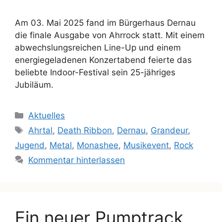
Am 03. Mai 2025 fand im Bürgerhaus Dernau
die finale Ausgabe von Ahrrock statt. Mit einem
abwechslungsreichen Line-Up und einem
energiegeladenen Konzertabend feierte das
beliebte Indoor-Festival sein 25-jähriges
Jubiläum.
Aktuelles
Ahrtal
,
Death Ribbon
,
Dernau
,
Grandeur
,
Jugend
,
Metal
,
Monashee
,
Musikevent
,
Rock
Kommentar hinterlassen
Ein neuer Pumptrack